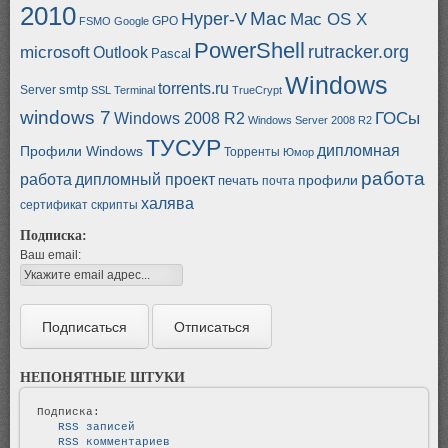
2010
Mac
Hyper-V
Mac OS X
GPO
FSMO
Google
PowerShell
rutracker.org
microsoft
Outlook
Pascal
Windows
torrents.ru
smtp
Server
SSL
Terminal
TrueCrypt
windows 7
ГОСы
Windows 2008 R2
Windows Server 2008 R2
ТУСУР
дипломная
Профили Windows
Торренты
Юмор
работа
работа
дипломный проект
профили
печать
почта
халява
сертификат
скрипты
Подписка:
Ваш email:
НЕПОНЯТНЫЕ ШТУКИ
   RSS записей   
   RSS комментариев   