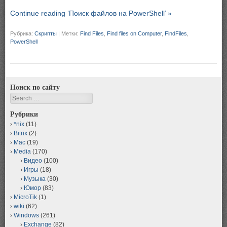
Continue reading ‘Поиск файлов на PowerShell’ »
Рубрика:
Скрипты
|
Метки:
Find Files
,
Find files on Computer
,
FindFiles
,
PowerShell
Поиск по сайту
Search
Рубрики
*nix
(11)
Bitrix
(2)
Mac
(19)
Media
(170)
Видео
(100)
Игры
(18)
Музыка
(30)
Юмор
(83)
MicroTik
(1)
wiki
(62)
Windows
(261)
Exchange
(82)