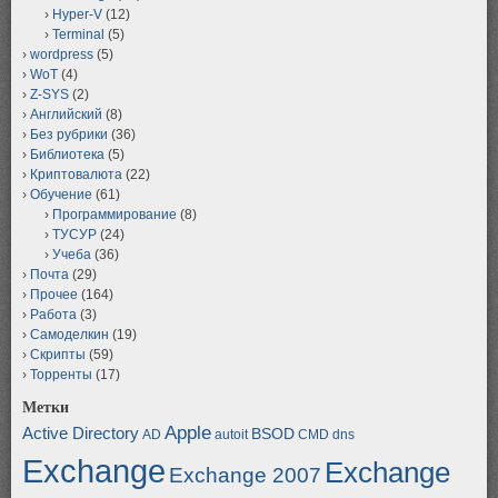
Hyper-V
(12)
Terminal
(5)
wordpress
(5)
WoT
(4)
Z-SYS
(2)
Английский
(8)
Без рубрики
(36)
Библиотека
(5)
Криптовалюта
(22)
Обучение
(61)
Программирование
(8)
ТУСУР
(24)
Учеба
(36)
Почта
(29)
Прочее
(164)
Работа
(3)
Самоделкин
(19)
Скрипты
(59)
Торренты
(17)
Метки
Apple
Active Directory
BSOD
AD
autoit
CMD
dns
Exchange
Exchange
Exchange 2007