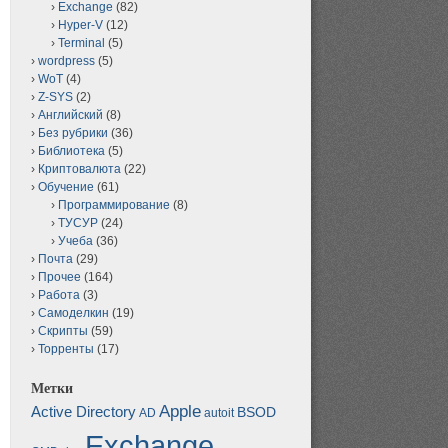
Exchange
(82)
Hyper-V
(12)
Terminal
(5)
wordpress
(5)
WoT
(4)
Z-SYS
(2)
Английский
(8)
Без рубрики
(36)
Библиотека
(5)
Криптовалюта
(22)
Обучение
(61)
Программирование
(8)
ТУСУР
(24)
Учеба
(36)
Почта
(29)
Прочее
(164)
Работа
(3)
Самоделкин
(19)
Скрипты
(59)
Торренты
(17)
Метки
Apple
Active Directory
BSOD
AD
autoit
Exchange