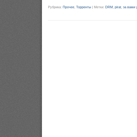
Рубрика:
Прочее
,
Торренты
|
Метки:
DRM
,
pirat
,
за вами 