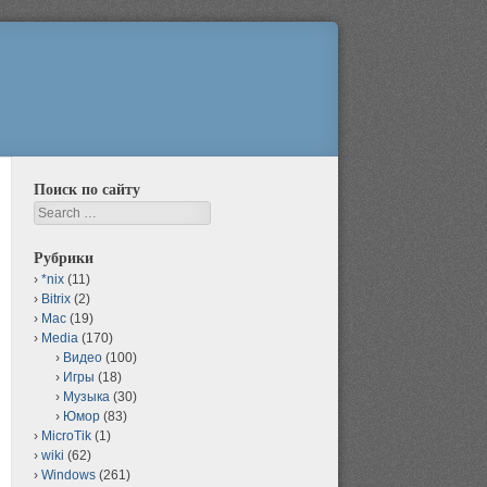
Поиск по сайту
Search
Рубрики
*nix
(11)
Bitrix
(2)
Mac
(19)
Media
(170)
Видео
(100)
Игры
(18)
Музыка
(30)
Юмор
(83)
MicroTik
(1)
wiki
(62)
Windows
(261)