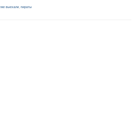
уже выехали
,
пираты