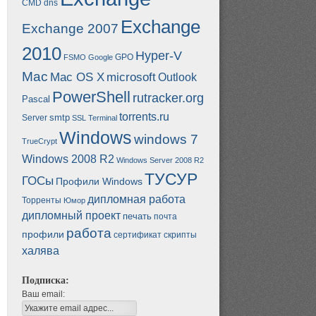
CMD
dns
Exchange
Exchange 2007
2010
Hyper-V
GPO
FSMO
Google
Mac
Mac OS X
microsoft
Outlook
PowerShell
rutracker.org
Pascal
torrents.ru
smtp
Server
SSL
Terminal
Windows
windows 7
TrueCrypt
Windows 2008 R2
Windows Server 2008 R2
ТУСУР
ГОСы
Профили Windows
дипломная работа
Торренты
Юмор
дипломный проект
печать
почта
работа
профили
сертификат
скрипты
халява
Подписка:
Ваш email: