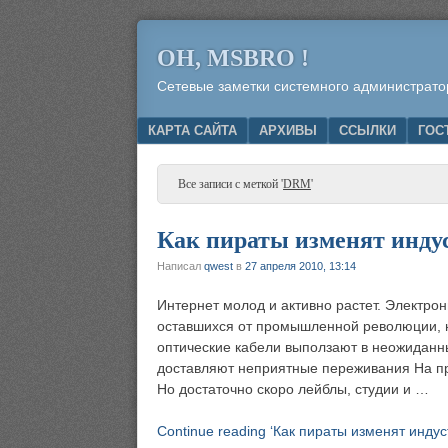
OH, MSBRO !
Сетевые заметки системного администрато
Menu
SKIP TO CONTENT
КАРТА САЙТА
АРХИВЫ
ССЫЛКИ
ГОС
Все записи с меткой '
DRM
'
Как пираты изменят инду
Написал
qwest
в
27 апреля 2010, 13:14
Интернет молод и активно растет. Электр
оставшихся от промышленной революции, н
оптические кабели выползают в неожиданны
доставляют неприятные переживания На пр
Но достаточно скоро лейблы, студии и …
Continue reading ‘Как пираты изменят инду