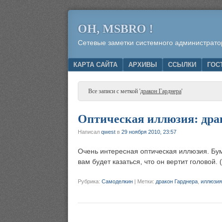
OH, MSBRO !
Сетевые заметки системного администрато
Menu
SKIP TO CONTENT
КАРТА САЙТА
АРХИВЫ
ССЫЛКИ
ГОС
Все записи с меткой '
дракон Гарднера
'
Оптическая иллюзия: дра
Написал
qwest
в
29 ноября 2010, 23:57
Очень интересная оптическая иллюзия. Бум
вам будет казаться, что он вертит головой.
Рубрика:
Самоделкин
|
Метки:
дракон Гарднера
,
иллюзия