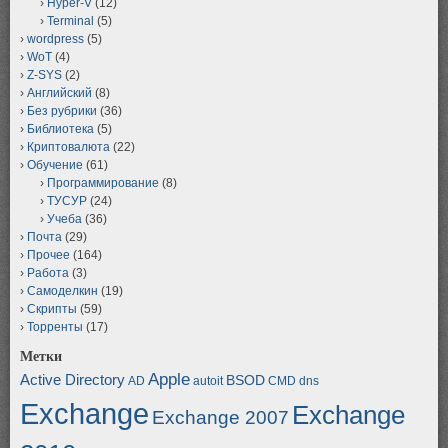
Hyper-V
(12)
Terminal
(5)
wordpress
(5)
WoT
(4)
Z-SYS
(2)
Английский
(8)
Без рубрики
(36)
Библиотека
(5)
Криптовалюта
(22)
Обучение
(61)
Программирование
(8)
ТУСУР
(24)
Учеба
(36)
Почта
(29)
Прочее
(164)
Работа
(3)
Самоделкин
(19)
Скрипты
(59)
Торренты
(17)
Метки
Apple
Active Directory
BSOD
AD
autoit
CMD
dns
Exchange
Exchange
Exchange 2007