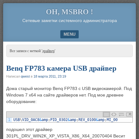
OH, MSBRO !
Сетевые заметки системного администратора
MENU
SKIP TO CONTENT
Все записи с меткой '
драйвер
'
Benq FP783 камера USB драйвер
Написал
qwest
в
18 марта 2011, 23:19
Дома старый монитор Benq FP783 с USB видеокамерой. Под
Windows 7 x64 на сайте драйверов нет. Под мое древнее
оборудование:
1
USB
\
VID_0AC8
&
amp
;
PID_0302
&
amp
;
REV_0100
&
amp
;
MI_00
подошел этот драйвер
301PL_DRV_WIN2K_XP_VISTA_X86_X64_20070404 Весит