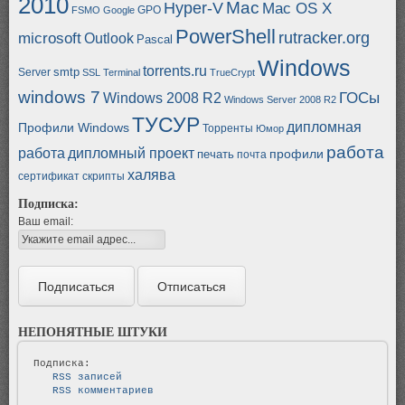
2010
Mac
Hyper-V
Mac OS X
GPO
FSMO
Google
PowerShell
rutracker.org
microsoft
Outlook
Pascal
Windows
torrents.ru
smtp
Server
SSL
Terminal
TrueCrypt
windows 7
ГОСы
Windows 2008 R2
Windows Server 2008 R2
ТУСУР
дипломная
Профили Windows
Торренты
Юмор
работа
работа
дипломный проект
профили
печать
почта
халява
сертификат
скрипты
Подписка:
Ваш email:
НЕПОНЯТНЫЕ ШТУКИ
   RSS записей   
   RSS комментариев   