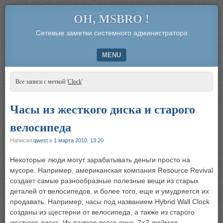
OH, MSBRO !
Сетевые заметки системного администратора
MENU
SKIP TO CONTENT
Все записи с меткой '
Clock
'
Часы из жесткого диска и старого
велосипеда
Написал
qwest
в
1 марта 2010, 13:20
Некоторые люди могут зарабатывать деньги просто на
мусоре. Например, американская компания Resource Revival
создает самые разнообразные полезные вещи из старых
деталей от велосипедов, и более того, еще и умудряется их
продавать. Например, часы под названием Hybrid Wall Clock
созданы из щестерни от велосипеда, а также из старого
жесткого диска. Их размер всего лишь 7×7 дюймов, …