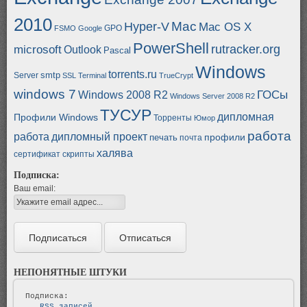
2010
Mac
Hyper-V
Mac OS X
GPO
FSMO
Google
PowerShell
rutracker.org
microsoft
Outlook
Pascal
Windows
torrents.ru
smtp
Server
SSL
Terminal
TrueCrypt
windows 7
ГОСы
Windows 2008 R2
Windows Server 2008 R2
ТУСУР
дипломная
Профили Windows
Торренты
Юмор
работа
работа
дипломный проект
профили
печать
почта
халява
сертификат
скрипты
Подписка:
Ваш email:
НЕПОНЯТНЫЕ ШТУКИ
   RSS записей   