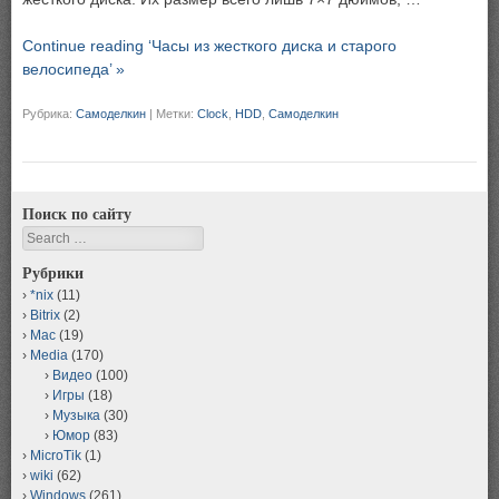
Continue reading ‘Часы из жесткого диска и старого
велосипеда’ »
Рубрика:
Самоделкин
|
Метки:
Clock
,
HDD
,
Самоделкин
Поиск по сайту
Search
Рубрики
*nix
(11)
Bitrix
(2)
Mac
(19)
Media
(170)
Видео
(100)
Игры
(18)
Музыка
(30)
Юмор
(83)
MicroTik
(1)
wiki
(62)
Windows
(261)