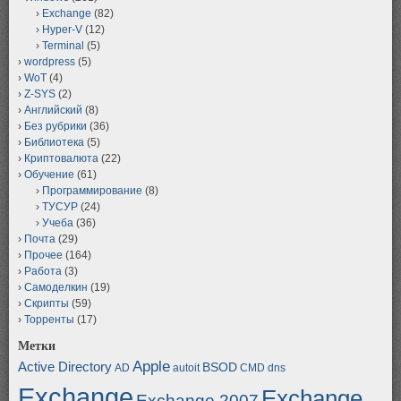
Exchange
(82)
Hyper-V
(12)
Terminal
(5)
wordpress
(5)
WoT
(4)
Z-SYS
(2)
Английский
(8)
Без рубрики
(36)
Библиотека
(5)
Криптовалюта
(22)
Обучение
(61)
Программирование
(8)
ТУСУР
(24)
Учеба
(36)
Почта
(29)
Прочее
(164)
Работа
(3)
Самоделкин
(19)
Скрипты
(59)
Торренты
(17)
Метки
Apple
Active Directory
BSOD
AD
autoit
CMD
dns
Exchange
Exchange
Exchange 2007