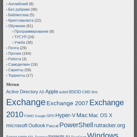
Английский
(8)
Без рубрики
(36)
Библиотека
(5)
Криптовалюта
(22)
Обучение
(61)
Программирование
(8)
ТУСУР
(24)
Учеба
(36)
Почта
(29)
Прочее
(164)
Работа
(3)
Самоделкин
(19)
Скрипты
(59)
Торренты
(17)
Метки
Apple
Active Directory
BSOD
AD
autoit
CMD
dns
Exchange
Exchange
Exchange 2007
2010
Mac
Hyper-V
Mac OS X
GPO
FSMO
Google
PowerShell
rutracker.org
microsoft
Outlook
Pascal
Windows
torrents.ru
smtp
Server
SSL
Terminal
TrueCrypt