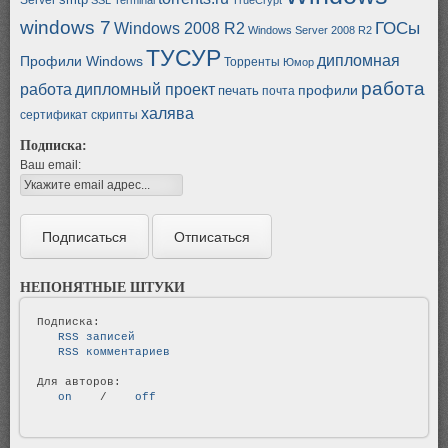
windows 7
ГОСы
Windows 2008 R2
Windows Server 2008 R2
ТУСУР
дипломная
Профили Windows
Торренты
Юмор
работа
работа
дипломный проект
профили
печать
почта
халява
сертификат
скрипты
Подписка:
Ваш email:
НЕПОНЯТНЫЕ ШТУКИ
   RSS записей   
   RSS комментариев   
   on   
 / 
   off   