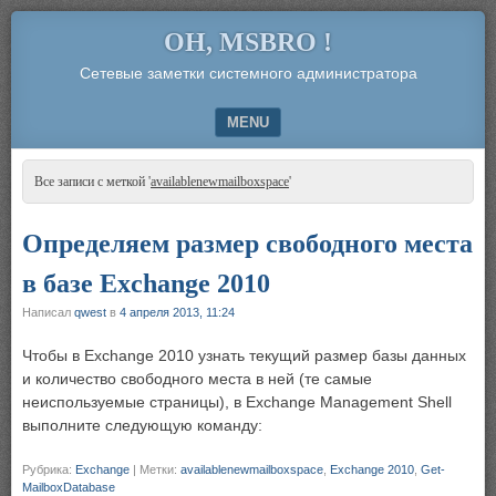
OH, MSBRO !
Сетевые заметки системного администратора
MENU
SKIP TO CONTENT
Все записи с меткой '
availablenewmailboxspace
'
Определяем размер свободного места
в базе Exchange 2010
Написал
qwest
в
4 апреля 2013, 11:24
Чтобы в Exchange 2010 узнать текущий размер базы данных
и количество свободного места в ней (те самые
неиспользуемые страницы), в Exchange Management Shell
выполните следующую команду:
Рубрика:
Exchange
|
Метки:
availablenewmailboxspace
,
Exchange 2010
,
Get-
MailboxDatabase