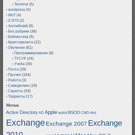
Terminal
(5)
wordpress
(5)
WoT
(4)
Z-SYS
(2)
Английский
(8)
Без рубрики
(36)
Библиотека
(5)
Криптовалюта
(22)
Обучение
(61)
Программирование
(8)
ТУСУР
(24)
Учеба
(36)
Почта
(29)
Прочее
(164)
Работа
(3)
Самоделкин
(19)
Скрипты
(59)
Торренты
(17)
Метки
Apple
Active Directory
BSOD
AD
autoit
CMD
dns
Exchange
Exchange
Exchange 2007
2010