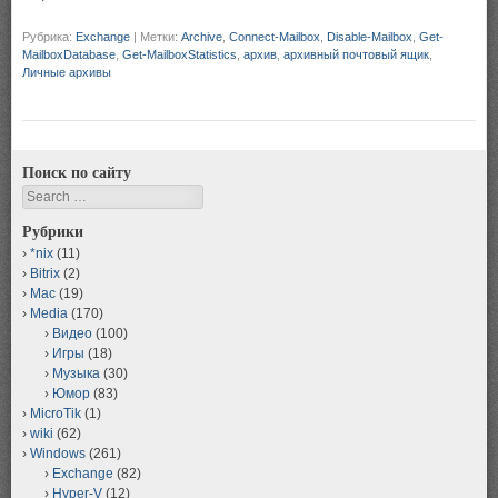
Рубрика:
Exchange
|
Метки:
Archive
,
Connect-Mailbox
,
Disable-Mailbox
,
Get-
MailboxDatabase
,
Get-MailboxStatistics
,
архив
,
архивный почтовый ящик
,
Личные архивы
Поиск по сайту
Search
Рубрики
*nix
(11)
Bitrix
(2)
Mac
(19)
Media
(170)
Видео
(100)
Игры
(18)
Музыка
(30)
Юмор
(83)
MicroTik
(1)
wiki
(62)
Windows
(261)
Exchange
(82)
Hyper-V
(12)