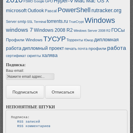
Mac
Hyper-V
Mac OS X
GPO
FSMO
Google
PowerShell
rutracker.org
microsoft
Outlook
Pascal
Windows
torrents.ru
smtp
Server
SSL
Terminal
TrueCrypt
windows 7
ГОСы
Windows 2008 R2
Windows Server 2008 R2
ТУСУР
дипломная
Профили Windows
Торренты
Юмор
работа
работа
дипломный проект
профили
печать
почта
халява
сертификат
скрипты
Подписка:
Ваш email:
НЕПОНЯТНЫЕ ШТУКИ
   RSS записей   
   RSS комментариев   