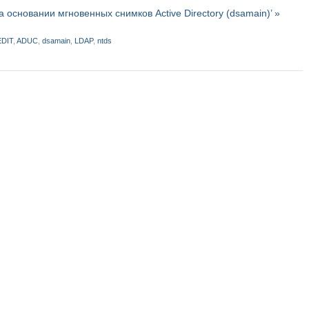
 основании мгновенных снимков Active Directory (dsamain)’ »
EDIT
,
ADUC
,
dsamain
,
LDAP
,
ntds