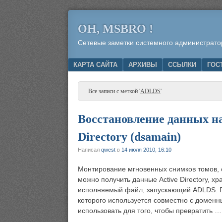
OH, MSBRO !
Сетевые заметки системного администрато
Menu
SKIP TO CONTENT
КАРТА САЙТА
АРХИВЫ
ССЫЛКИ
ГОС
Все записи с меткой '
ADLDS
'
Восстановление данных н
Directory (dsamain)
Написал
qwest
в
14 июля 2010, 16:10
Монтирование мгновенных снимков томов, с
можно получить данные Active Directory, х
исполняемый файл, запускающий ADLDS. По
которого используется совместно с доменн
использовать для того, чтобы превратить …