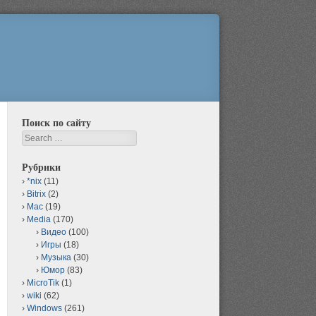
Поиск по сайту
Search
Рубрики
*nix
(11)
Bitrix
(2)
Mac
(19)
Media
(170)
Видео
(100)
Игры
(18)
Музыка
(30)
Юмор
(83)
MicroTik
(1)
wiki
(62)
Windows
(261)