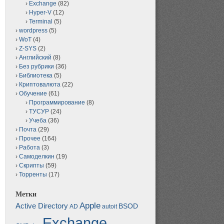
Exchange
(82)
Hyper-V
(12)
Terminal
(5)
wordpress
(5)
WoT
(4)
Z-SYS
(2)
Английский
(8)
Без рубрики
(36)
Библиотека
(5)
Криптовалюта
(22)
Обучение
(61)
Программирование
(8)
ТУСУР
(24)
Учеба
(36)
Почта
(29)
Прочее
(164)
Работа
(3)
Самоделкин
(19)
Скрипты
(59)
Торренты
(17)
Метки
Apple
Active Directory
BSOD
AD
autoit
Exchange