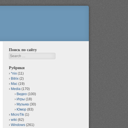
Поиск по сайту
Search
Рубрики
*nix
(11)
Bitrix
(2)
Mac
(19)
Media
(170)
Видео
(100)
Игры
(18)
Музыка
(30)
Юмор
(83)
MicroTik
(1)
wiki
(62)
Windows
(261)