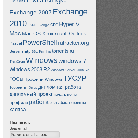
CMD
dns
Exchange
Exchange 2007
2010
Hyper-V
GPO
FSMO
Google
Mac
Mac OS X
microsoft
Outlook
PowerShell
rutracker.org
Pascal
torrents.ru
smtp
Server
SSL
Terminal
Windows
windows 7
TrueCrypt
Windows 2008 R2
Windows Server 2008 R2
ТУСУР
ГОСы
Профили Windows
дипломная работа
Торренты
Юмор
дипломный проект
печать
почта
работа
профили
сертификат
скрипты
халява
Подписка:
Ваш email: