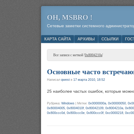
OH, MSBRO !
Сетевые заметки системного администрато
Menu
SKIP TO CONTENT
КАРТА САЙТА
АРХИВЫ
ССЫЛКИ
ГОС
Все записи с меткой '
0x8004210a
'
Основные часто встречаю
Написал
qwest
в
17 марта 2010, 18:52
25 наиболее частых ошибок, которые можн
Рубрика:
Windows
|
Метки:
0x0000000a
,
0x00000050
,
0x0
0x80004005
,
0x8004010f
,
0x80042109
,
0x8004210a
,
0x800
0x800ccc0d
,
0x800ccc0e
,
0x800ccc0f
,
0xc0000218
,
0xc00