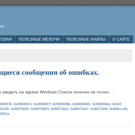
ра
ТЕВАЯ
ПОЛЕЗНЫЕ МЕЛОЧИ
ПОЛЕЗНЫЕ ФАЙЛЫ
О САЙТЕ
щиеся сообщения об ошибках.
о увидеть на экране Windows Список конечно не полон….
000007b
,
0x0000007e
,
0x0000007f
,
0x0000008e
,
0x000000d1
,
0x000000ed
,
0x643
,
4210b
,
0x80070002
,
0x80070643
,
0x80072ee2
,
0x80072ee7
,
0x80072efd
,
0x800ccc0b
,
0021a