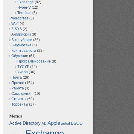
Exchange
(82)
Hyper-V
(12)
Terminal
(5)
wordpress
(5)
WoT
(4)
Z-SYS
(2)
Английский
(8)
Без рубрики
(36)
Библиотека
(5)
Криптовалюта
(22)
Обучение
(61)
Программирование
(8)
ТУСУР
(24)
Учеба
(36)
Почта
(29)
Прочее
(164)
Работа
(3)
Самоделкин
(19)
Скрипты
(59)
Торренты
(17)
Метки
Apple
Active Directory
BSOD
AD
autoit
Exchange