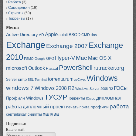
Работа
(3)
Самоделкин
(19)
Скрипты
(59)
Торренты
(17)
Метки
Apple
Active Directory
BSOD
AD
autoit
CMD
dns
Exchange
Exchange
Exchange 2007
2010
Mac
Hyper-V
Mac OS X
GPO
FSMO
Google
PowerShell
rutracker.org
microsoft
Outlook
Pascal
Windows
torrents.ru
smtp
Server
SSL
Terminal
TrueCrypt
windows 7
ГОСы
Windows 2008 R2
Windows Server 2008 R2
ТУСУР
дипломная
Профили Windows
Торренты
Юмор
работа
работа
дипломный проект
профили
печать
почта
халява
сертификат
скрипты
Подписка:
Ваш email: