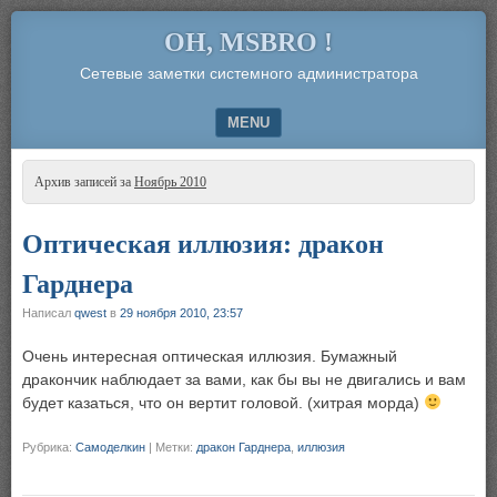
OH, MSBRO !
Сетевые заметки системного администратора
MENU
SKIP TO CONTENT
Архив записей за
Ноябрь 2010
Оптическая иллюзия: дракон
Гарднера
Написал
qwest
в
29 ноября 2010, 23:57
Очень интересная оптическая иллюзия. Бумажный
дракончик наблюдает за вами, как бы вы не двигались и вам
будет казаться, что он вертит головой. (хитрая морда)
Рубрика:
Самоделкин
|
Метки:
дракон Гарднера
,
иллюзия