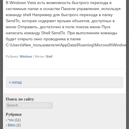
В Windows Vista есть возможность быстрого перехода в
системные папки и оснастки Панели управления, используя
команду shell Например для быстрого перехода в папку
SendTo, которая содержит ярлыки объектов, доступных в
меню Отправить, достаточно в поле поиска меню Пуск
написать команду Shell:SendTo. При выполнении команды
будет открыто окно проводника в папке
C:\Users\Имя_пользователя\AppData\Roaming\Microsoft\Windows
Рубрика:
Windows
|
Метки:
Shell
Post navigation
« назад
Поиск по сайту
Search
Рубрики
*nix
(11)
Bitrix
(2)