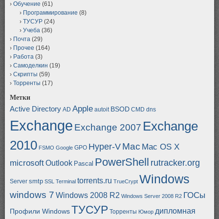
Обучение
(61)
Программирование
(8)
ТУСУР
(24)
Учеба
(36)
Почта
(29)
Прочее
(164)
Работа
(3)
Самоделкин
(19)
Скрипты
(59)
Торренты
(17)
Метки
Apple
Active Directory
BSOD
AD
autoit
CMD
dns
Exchange
Exchange
Exchange 2007
2010
Mac
Hyper-V
Mac OS X
GPO
FSMO
Google
PowerShell
rutracker.org
microsoft
Outlook
Pascal
Windows
torrents.ru
smtp
Server
SSL
Terminal
TrueCrypt
windows 7
ГОСы
Windows 2008 R2
Windows Server 2008 R2
ТУСУР
дипломная
Профили Windows
Торренты
Юмор