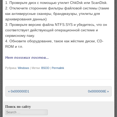
1. Проверьте диск с помощью утилит ChkDsk или ScanDisk.
2. Отключите сторонние фильтры файловой системы (такие
как антивирусные сканеры, брандмауэры, утилиты для
архивирования данных)
3. Проверьте версию файла NTFS.SYS и убедитесь, что он
соответствует действующей операционной системе и
сервисному паку.
4. Обновите оборудование, такое как жёсткие диски, CD-
ROM и т.п.
Нет похожих постов...
Рубрика:
Windows
|
Метки:
BSOD
|
Permalink
Post navigation
«
0x000000D1
0x0000008E
»
Поиск по сайту
Search