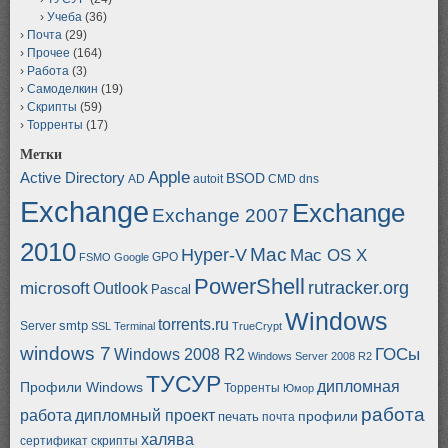
Учеба
(36)
Почта
(29)
Прочее
(164)
Работа
(3)
Самоделкин
(19)
Скрипты
(59)
Торренты
(17)
Метки
Apple
Active Directory
BSOD
AD
autoit
CMD
dns
Exchange
Exchange
Exchange 2007
2010
Mac
Hyper-V
Mac OS X
GPO
FSMO
Google
PowerShell
rutracker.org
microsoft
Outlook
Pascal
Windows
torrents.ru
smtp
Server
SSL
Terminal
TrueCrypt
windows 7
ГОСы
Windows 2008 R2
Windows Server 2008 R2
ТУСУР
дипломная
Профили Windows
Торренты
Юмор
работа
работа
дипломный проект
профили
печать
почта
халява
сертификат
скрипты