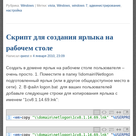
Рубрика:
Windows
|
Метки:
vista
,
Windows
,
windows 7
,
администрирование
,
настройка
Скрипт для создания ярлыка на
рабочем столе
Написал
qwest
в
4 января 2010, 23:09
Создать в домене ярлык на рабочем столе пользователя –
очень просто. 1. Поместите в папку \\domain\Netlogon
подготовленный ярлык (или в другое общедоступное место в
сети). 2. В файл logon.bat для ваших пользователей
добавьте следующие строки для копирования ярлыка с
именем “1cv8.1.14.69.lnk”:
1
<
em
>
copy
"\\domain\netlogon\1cv8.1.14.69.lnk"
"
%
USERPROFI
1
<
em
>
copy
"\\domain\netlogon\1cv8.1.14.69.lnk"
"
%
USERPROFI