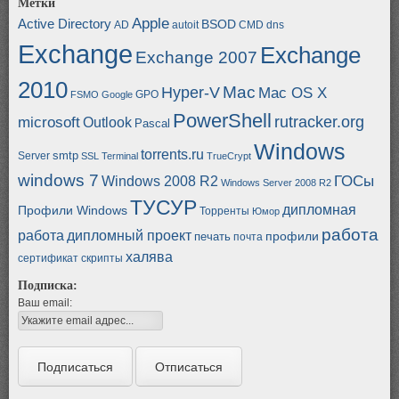
Метки
Apple
Active Directory
BSOD
AD
autoit
CMD
dns
Exchange
Exchange
Exchange 2007
2010
Mac
Hyper-V
Mac OS X
GPO
FSMO
Google
PowerShell
rutracker.org
microsoft
Outlook
Pascal
Windows
torrents.ru
smtp
Server
SSL
Terminal
TrueCrypt
windows 7
ГОСы
Windows 2008 R2
Windows Server 2008 R2
ТУСУР
дипломная
Профили Windows
Торренты
Юмор
работа
работа
дипломный проект
профили
печать
почта
халява
сертификат
скрипты
Подписка:
Ваш email: