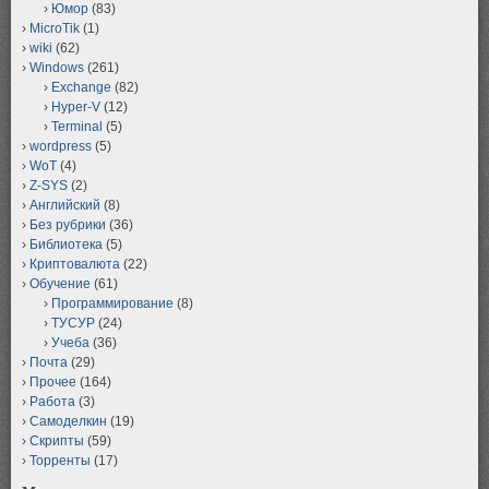
Юмор
(83)
MicroTik
(1)
wiki
(62)
Windows
(261)
Exchange
(82)
Hyper-V
(12)
Terminal
(5)
wordpress
(5)
WoT
(4)
Z-SYS
(2)
Английский
(8)
Без рубрики
(36)
Библиотека
(5)
Криптовалюта
(22)
Обучение
(61)
Программирование
(8)
ТУСУР
(24)
Учеба
(36)
Почта
(29)
Прочее
(164)
Работа
(3)
Самоделкин
(19)
Скрипты
(59)
Торренты
(17)