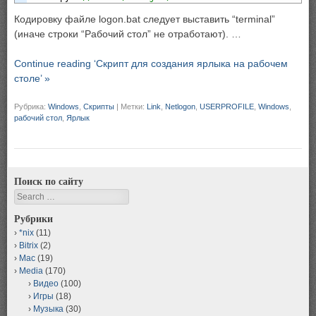
Кодировку файле logon.bat следует выставить “terminal”
(иначе строки “Рабочий стол” не отработают). …
Continue reading ‘Скрипт для создания ярлыка на рабочем
столе’ »
Рубрика:
Windows
,
Скрипты
|
Метки:
Link
,
Netlogon
,
USERPROFILE
,
Windows
,
рабочий стол
,
Ярлык
Поиск по сайту
Search
Рубрики
*nix
(11)
Bitrix
(2)
Mac
(19)
Media
(170)
Видео
(100)
Игры
(18)
Музыка
(30)