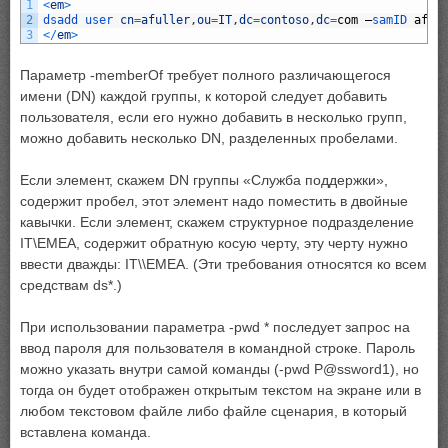
1
<
em
>
2
dsadd 
user 
cn
=
afuller
,
ou
=
IT
,
dc
=
contoso
,
dc
=
com
–
samID 
aful
3
<
/
em
>
Параметр -memberOf требует полного различающегося
имени (DN) каждой группы, к которой следует добавить
пользователя, если его нужно добавить в несколько групп,
можно добавить несколько DN, разделенных пробелами.
Если элемент, скажем DN группы «Служба поддержки»,
содержит пробел, этот элемент надо поместить в двойные
кавычки. Если элемент, скажем структурное подразделение
IT\EMEA, содержит обратную косую черту, эту черту нужно
ввести дважды: IT\\EMEA. (Эти требования относятся ко всем
средствам ds*.)
При использовании параметра -pwd * последует запрос на
ввод пароля для пользователя в командной строке. Пароль
можно указать внутри самой команды (-pwd P@ssword1), но
тогда он будет отображен открытым текстом на экране или в
любом текстовом файле либо файле сценария, в который
вставлена команда.