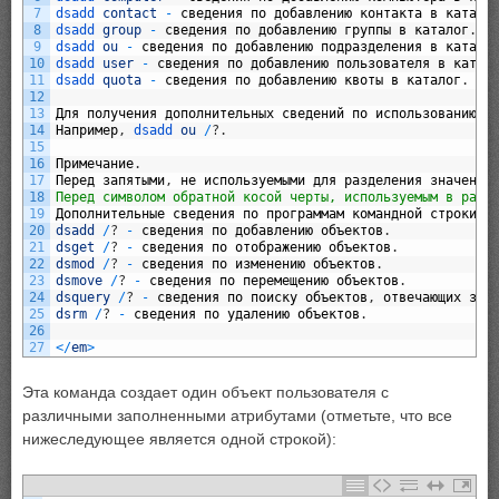
7
dsadd 
contact
-
сведения
по
добавлению
контакта
в
катало
8
dsadd 
group
-
сведения
по
добавлению
группы
в
каталог
.
9
dsadd 
ou
-
сведения
по
добавлению
подразделения
в
катало
10
dsadd 
user
-
сведения
по
добавлению
пользователя
в
катал
11
dsadd 
quota
-
сведения
по
добавлению
квоты
в
каталог
.
12
13
Для
получения
дополнительных
сведений
по
использованию
э
14
Например
,
dsadd 
ou
/
?
.
15
16
Примечание
.
17
Перед
запятыми
,
не
используемыми
для
разделения
значений
18
Перед символом обратной косой черты, используемым в разл
19
Дополнительные
сведения
по
программам
командной
строки
с
20
dsadd
/
?
-
сведения
по
добавлению
объектов
.
21
dsget
/
?
-
сведения
по
отображению
объектов
.
22
dsmod
/
?
-
сведения
по
изменению
объектов
.
23
dsmove
/
?
-
сведения
по
перемещению
объектов
.
24
dsquery
/
?
-
сведения
по
поиску
объектов
,
отвечающих
зад
25
dsrm
/
?
-
сведения
по
удалению
объектов
.
26
27
<
/
em
>
Эта команда создает один объект пользователя с
различными заполненными атрибутами (отметьте, что все
нижеследующее является одной строкой):