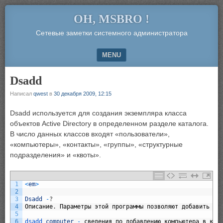
OH, MSBRO !
Сетевые заметки системного администратора
MENU
SKIP TO CONTENT
Dsadd
Написал
qwest
в
30 декабря 2009, 12:15
Dsadd используется для создания экземпляра класса
объектов Active Directory в определенном разделе каталога.
В число данных классов входят «пользователи»,
«компьютеры», «контакты», «группы», «структурные
подразделения» и «квоты».
1
<
em
>
2
3
Dsadd
-
?
4
Описание
.
Параметры
этой
программы
позволяют
добавить
ра
5
6
dsadd 
computer
-
сведения
по
добавлению
компьютера
в
кат