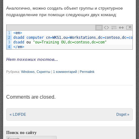
Аналогично, можно создать объект группы и структурное
подразделение при помощи следующих двух команд:
1
<
em
>
2
dsadd 
computer 
cn
=
WKS1
,
ou
=
Workstations
,
dc
=
contoso
,
dc
=
com
3
dsadd 
ou
"ou=Training OU,dc=contoso,dc=com"
4
<
/
em
>
Нет похожих постов...
Рубрика:
Windows
,
Скрипты
|
1 комментарий
|
Permalink
Comments are closed.
Post navigation
«
LDIFDE
Dsget
»
Поиск по сайту
Search