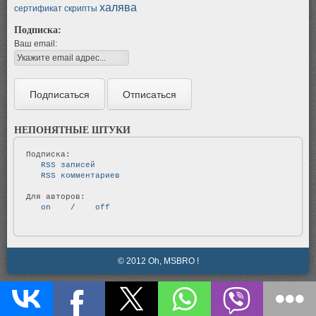
халява
сертификат
скрипты
Подписка:
Ваш email:
НЕПОНЯТНЫЕ ШТУКИ
   RSS записей   
   RSS комментариев   
   on   
 / 
   off   
© 2012 Oh, MSBRO !