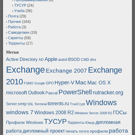
ТУСУР
(24)
Учеба
(36)
Почта
(29)
Прочее
(164)
Работа
(3)
Самоделкин
(19)
Скрипты
(59)
Торренты
(17)
Метки
Apple
Active Directory
BSOD
AD
autoit
CMD
dns
Exchange
Exchange
Exchange 2007
2010
Mac
Hyper-V
Mac OS X
GPO
FSMO
Google
PowerShell
rutracker.org
microsoft
Outlook
Pascal
Windows
torrents.ru
smtp
Server
SSL
Terminal
TrueCrypt
windows 7
ГОСы
Windows 2008 R2
Windows Server 2008 R2
ТУСУР
дипломная
Профили Windows
Торренты
Юмор
работа
работа
дипломный проект
профили
печать
почта