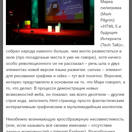
Марка
пилигрима
(Mark
Pilgrim)
«HTML 5 и
будущее
Интернета
(Tech Talk)»,
собрал народа намного больше, чем могло разместиться в
зале (про посадочные места я уже не говорю), хотя ничего
особо революционного он не рассказал – речь шла о двух
элементах новой версии языка разметки: canvas – элемент
для рисования графики и video – тут всё понятно. Впрочем,
интерес представляло в основном не то, что Марк говорил, а
то, что делал. В процессе демонстрации новых
возможностей веба, он показал, как всего десятком – другим
строк кода, заполнить html страницу просто фантастическим
интерактивным графическим и мультимедийным контентом.
Неизбежно возникающую кроссбразерную несовместимость
(или, если называть всё своими именами – отсутствие
данных возможностей у Internet Explorer), Разработчики