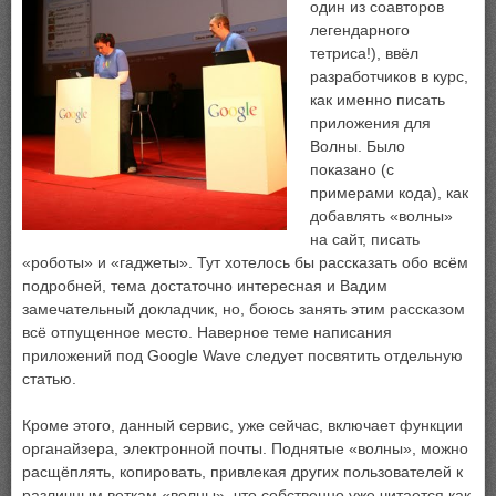
один из соавторов
легендарного
тетриса!), ввёл
разработчиков в курс,
как именно писать
приложения для
Волны. Было
показано (с
примерами кода), как
добавлять «волны»
на сайт, писать
«роботы» и «гаджеты». Тут хотелось бы рассказать обо всём
подробней, тема достаточно интересная и Вадим
замечательный докладчик, но, боюсь занять этим рассказом
всё отпущенное место. Наверное теме написания
приложений под Google Wave следует посвятить отдельную
статью.
Кроме этого, данный сервис, уже сейчас, включает функции
органайзера, электронной почты. Поднятые «волны», можно
расщёплять, копировать, привлекая других пользователей к
различным веткам «волны», что собственно уже читается как