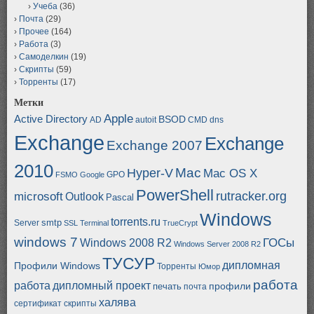
Учеба
(36)
Почта
(29)
Прочее
(164)
Работа
(3)
Самоделкин
(19)
Скрипты
(59)
Торренты
(17)
Метки
Apple
Active Directory
BSOD
AD
autoit
CMD
dns
Exchange
Exchange
Exchange 2007
2010
Mac
Hyper-V
Mac OS X
GPO
FSMO
Google
PowerShell
rutracker.org
microsoft
Outlook
Pascal
Windows
torrents.ru
smtp
Server
SSL
Terminal
TrueCrypt
windows 7
ГОСы
Windows 2008 R2
Windows Server 2008 R2
ТУСУР
дипломная
Профили Windows
Торренты
Юмор
работа
работа
дипломный проект
профили
печать
почта
халява
сертификат
скрипты