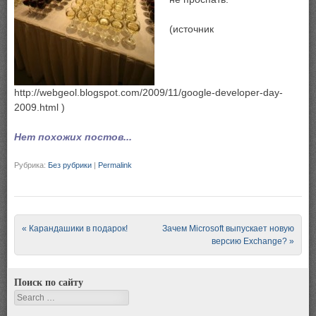
(источник
http://webgeol.blogspot.com/2009/11/google-developer-day-
2009.html )
Нет похожих постов...
Рубрика:
Без рубрики
|
Permalink
Post navigation
«
Карандашики в подарок!
Зачем Microsoft выпускает новую
версию Exchange?
»
Поиск по сайту
Search