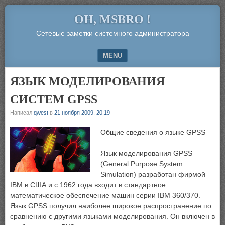
OH, MSBRO !
Сетевые заметки системного администратора
MENU
SKIP TO CONTENT
ЯЗЫК МОДЕЛИРОВАНИЯ
СИСТЕМ GPSS
Написал
qwest
в
21 ноября 2009, 20:19
Общие сведения о языке GPSS
Язык моделирования GPSS
(General Purpose System
Simulation) разработан фирмой
IBM в США и с 1962 года входит в стандартное
математическое обеспечение машин серии IBM 360/370.
Язык GPSS получил наиболее широкое распространение по
сравнению с другими языками моделирования. Он включен в