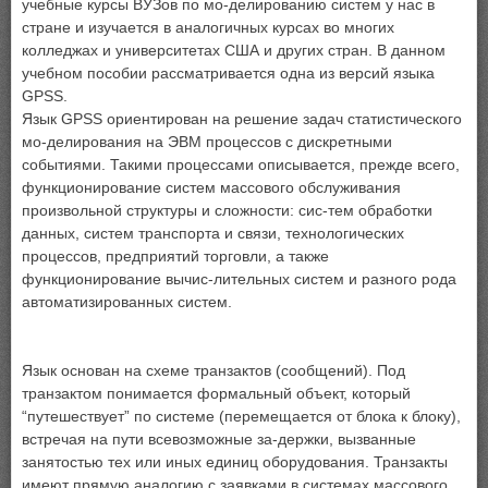
учебные курсы ВУЗов по мо-делированию систем у нас в
стране и изучается в аналогичных курсах во многих
колледжах и университетах США и других стран. В данном
учебном пособии рассматривается одна из версий языка
GPSS.
Язык GPSS ориентирован на решение задач статистического
мо-делирования на ЭВМ процессов с дискретными
событиями. Такими процессами описывается, прежде всего,
функционирование систем массового обслуживания
произвольной структуры и сложности: сис-тем обработки
данных, систем транспорта и связи, технологических
процессов, предприятий торговли, а также
функционирование вычис-лительных систем и разного рода
автоматизированных систем.
Язык основан на схеме транзактов (сообщений). Под
транзактом понимается формальный объект, который
“путешествует” по системе (перемещается от блока к блоку),
встречая на пути всевозможные за-держки, вызванные
занятостью тех или иных единиц оборудования. Транзакты
имеют прямую аналогию с заявками в системах массового