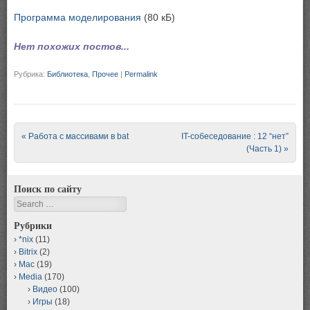
Программа моделирования
(80 кБ)
Нет похожих постов...
Рубрика:
Библиотека
,
Прочее
|
Permalink
Post navigation
«
Работа с массивами в bat
IT-собеседование : 12 “нет”
(Часть 1)
»
Поиск по сайту
Search
Рубрики
*nix
(11)
Bitrix
(2)
Mac
(19)
Media
(170)
Видео
(100)
Игры
(18)