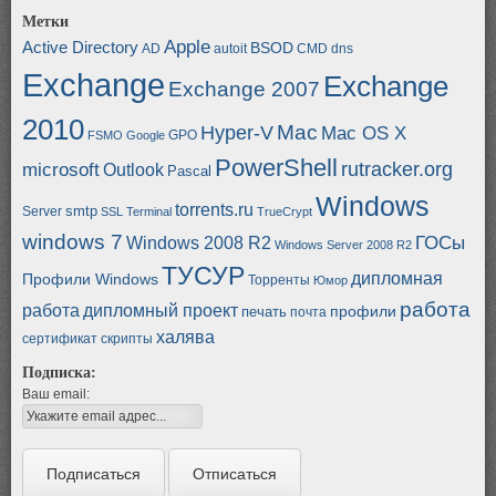
Метки
Apple
Active Directory
BSOD
AD
autoit
CMD
dns
Exchange
Exchange
Exchange 2007
2010
Mac
Hyper-V
Mac OS X
GPO
FSMO
Google
PowerShell
rutracker.org
microsoft
Outlook
Pascal
Windows
torrents.ru
smtp
Server
SSL
Terminal
TrueCrypt
windows 7
ГОСы
Windows 2008 R2
Windows Server 2008 R2
ТУСУР
дипломная
Профили Windows
Торренты
Юмор
работа
работа
дипломный проект
профили
печать
почта
халява
сертификат
скрипты
Подписка:
Ваш email: