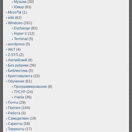
Музыка
(30)
Юмор
(83)
MicroTik
(1)
wiki
(62)
Windows
(261)
Exchange
(82)
Hyper-V
(12)
Terminal
(5)
wordpress
(5)
WoT
(4)
Z-SYS
(2)
Английский
(8)
Без рубрики
(36)
Библиотека
(5)
Криптовалюта
(22)
Обучение
(61)
Программирование
(8)
ТУСУР
(24)
Учеба
(36)
Почта
(29)
Прочее
(164)
Работа
(3)
Самоделкин
(19)
Скрипты
(59)
Торренты
(17)