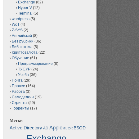
Exchange
(82)
Hyper-V
(12)
Terminal
(5)
wordpress
(5)
WoT
(4)
Z-SYS
(2)
Английский
(8)
Без рубрики
(36)
Библиотека
(5)
Криптовалюта
(22)
Обучение
(61)
Программирование
(8)
ТУСУР
(24)
Учеба
(36)
Почта
(29)
Прочее
(164)
Работа
(3)
Самоделкин
(19)
Скрипты
(59)
Торренты
(17)
Метки
Apple
Active Directory
BSOD
AD
autoit
Exchange