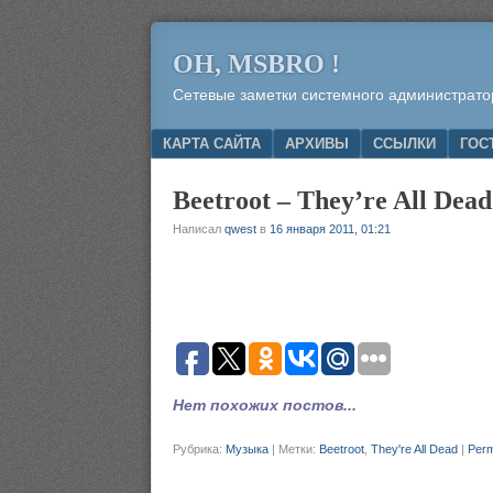
OH, MSBRO !
Сетевые заметки системного администрато
Menu
SKIP TO CONTENT
КАРТА САЙТА
АРХИВЫ
ССЫЛКИ
ГОС
Beetroot – They’re All Dead
Написал
qwest
в
16 января 2011, 01:21
Нет похожих постов...
Рубрика:
Музыка
|
Метки:
Beetroot
,
They're All Dead
|
Perm