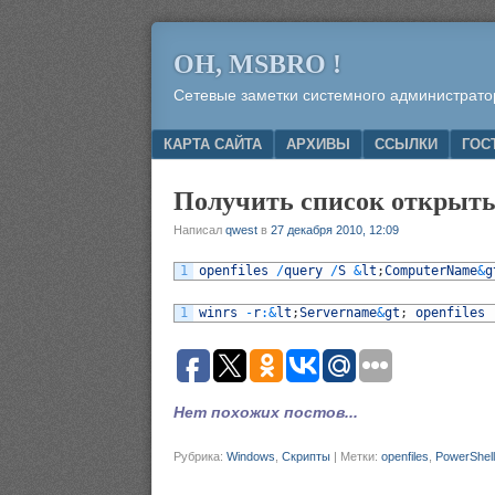
OH, MSBRO !
Сетевые заметки системного администрато
Menu
SKIP TO CONTENT
КАРТА САЙТА
АРХИВЫ
ССЫЛКИ
ГОС
Получить список открыты
Написал
qwest
в
27 декабря 2010, 12:09
1
openfiles
/
query
/
S
&
lt
;
ComputerName
&
g
1
winrs
-
r
:
&
lt
;
Servername
&
gt
;
openfiles
Нет похожих постов...
Рубрика:
Windows
,
Скрипты
|
Метки:
openfiles
,
PowerShell