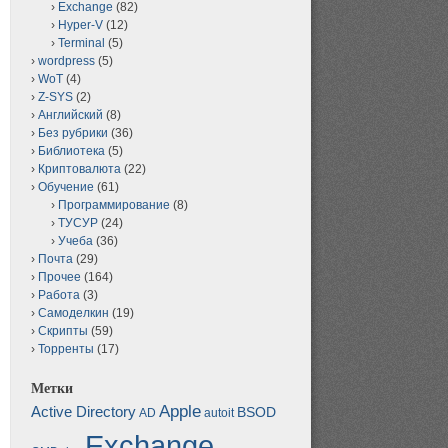
Exchange
(82)
Hyper-V
(12)
Terminal
(5)
wordpress
(5)
WoT
(4)
Z-SYS
(2)
Английский
(8)
Без рубрики
(36)
Библиотека
(5)
Криптовалюта
(22)
Обучение
(61)
Программирование
(8)
ТУСУР
(24)
Учеба
(36)
Почта
(29)
Прочее
(164)
Работа
(3)
Самоделкин
(19)
Скрипты
(59)
Торренты
(17)
Метки
Apple
Active Directory
BSOD
AD
autoit
Exchange