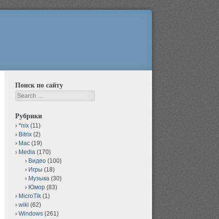
Поиск по сайту
Search
Рубрики
*nix
(11)
Bitrix
(2)
Mac
(19)
Media
(170)
Видео
(100)
Игры
(18)
Музыка
(30)
Юмор
(83)
MicroTik
(1)
wiki
(62)
Windows
(261)