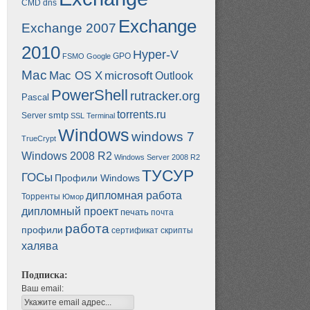
CMD
dns
Exchange
Exchange 2007
2010
Hyper-V
GPO
FSMO
Google
Mac
Mac OS X
microsoft
Outlook
PowerShell
rutracker.org
Pascal
torrents.ru
smtp
Server
SSL
Terminal
Windows
windows 7
TrueCrypt
Windows 2008 R2
Windows Server 2008 R2
ТУСУР
ГОСы
Профили Windows
дипломная работа
Торренты
Юмор
дипломный проект
печать
почта
работа
профили
сертификат
скрипты
халява
Подписка:
Ваш email: