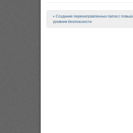
Post navigation
«
Создание перенаправленных папок с повы
уровнем безопасности