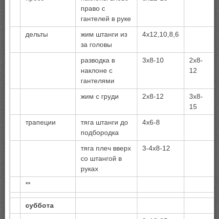
право с
гантелей в руке
дельты
жим штанги из
4х12,10,8,6
за головы
разводка в
3х8-10
2х8-
наклоне с
12
гантелями
жим с груди
2х8-12
3х8-
15
трапеции
тяга штанги до
4х6-8
подбородка
тяга плеч вверх
3-4х8-12
со штангой в
руках
**
суббота