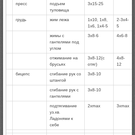
пресс
подъем
3х15-25
туловища
грудь
жим лежа
1х10, 1х8,
2-3х4-
1х6, 1х4-5
5
жимы с
3х8-6
4х6-8
гантелями под
углом
отжимание на
3х8-12(с
4х8-
брусьях
отяг)
12
бицепс
сгибание рук со
3х8-10
штангой
сгибание рук с
3х8-10
гантелями
подтягивание
2хmax
3хmax
уз.хв.
Ладонями к
себе