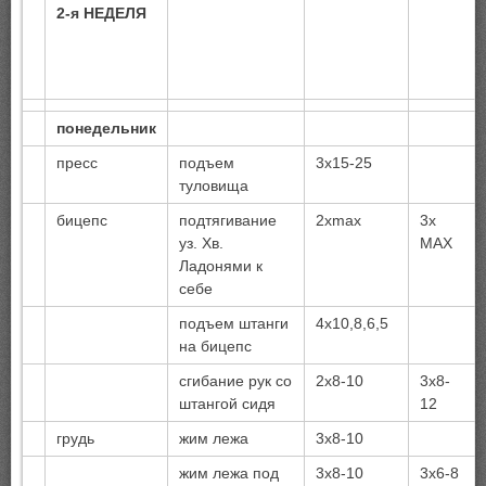
2-я НЕДЕЛЯ
понедельник
пресс
подъем
3х15-25
туловища
бицепс
подтягивание
2хmax
3х
уз. Хв.
MAX
Ладонями к
себе
подъем штанги
4х10,8,6,5
на бицепс
сгибание рук со
2х8-10
3х8-
штангой сидя
12
грудь
жим лежа
3х8-10
жим лежа под
3х8-10
3х6-8