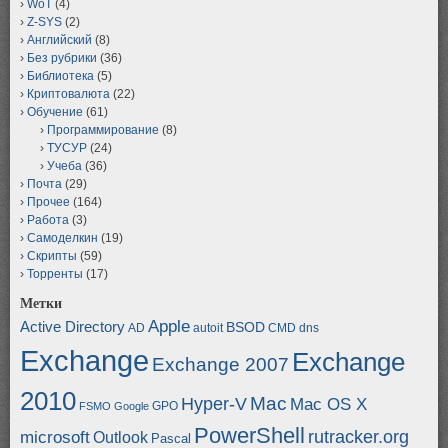
WoT
(4)
Z-SYS
(2)
Английский
(8)
Без рубрики
(36)
Библиотека
(5)
Криптовалюта
(22)
Обучение
(61)
Программирование
(8)
ТУСУР
(24)
Учеба
(36)
Почта
(29)
Прочее
(164)
Работа
(3)
Самоделкин
(19)
Скрипты
(59)
Торренты
(17)
Метки
Apple
Active Directory
BSOD
AD
autoit
CMD
dns
Exchange
Exchange
Exchange 2007
2010
Mac
Hyper-V
Mac OS X
GPO
FSMO
Google
PowerShell
rutracker.org
microsoft
Outlook
Pascal