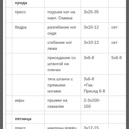
среда
пресс
подъем ног на
3х25-35
накл. Скамье
бедра
разгибание ног
3х10-12
сет
сидя
сгибание ног
3х10-12
сет
лежа
приседание со
3х6-8
5х6-8
штангой на
плечах
тяга штанги с
3х6-8
прямыми
+Гак-
ногами
Присяд 6-8
икры
прыжки на
2-3х100-
скакалке
150
пятница
пресс
наклоны влево-
3х12-15