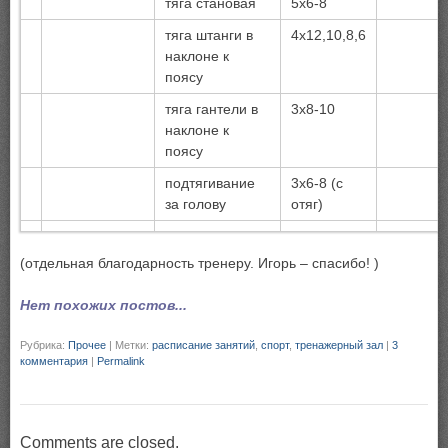
тяга становая
5х6-8
тяга штанги в
4х12,10,8,6
наклоне к
поясу
тяга гантели в
3х8-10
наклоне к
поясу
подтягивание
3х6-8 (с
за голову
отяг)
(отдельная благодарность тренеру. Игорь – спасибо! )
Нет похожих постов...
Рубрика:
Прочее
|
Метки:
расписание занятий
,
спорт
,
тренажерный зал
|
3
комментария
|
Permalink
Comments are closed.