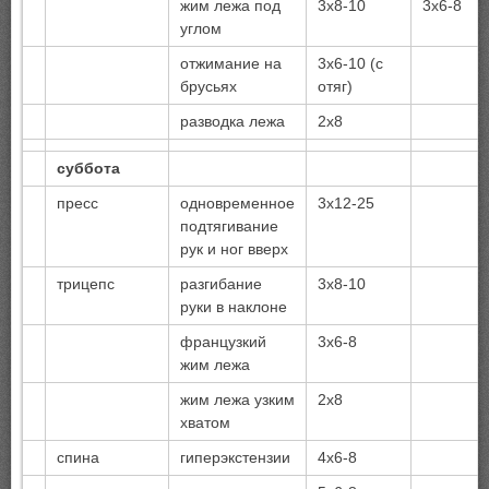
жим лежа под
3х8-10
3х6-8
углом
отжимание на
3х6-10 (с
брусьях
отяг)
разводка лежа
2х8
суббота
пресс
одновременное
3х12-25
подтягивание
рук и ног вверх
трицепс
разгибание
3х8-10
руки в наклоне
французкий
3х6-8
жим лежа
жим лежа узким
2х8
хватом
спина
гиперэкстензии
4х6-8