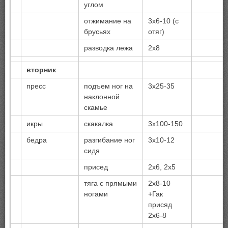
углом
отжимание на
3х6-10 (с
брусьях
отяг)
разводка лежа
2х8
вторник
пресс
подъем ног на
3х25-35
наклонной
скамье
икры
скакалка
3х100-150
бедра
разгибание ног
3х10-12
сидя
присед
2х6, 2х5
тяга с прямыми
2х8-10
ногами
+Гак
присяд
2х6-8