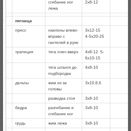
сгибание ног
2х8-12
лежа
пятница
пресс
наклоны влево-
3х12-15
вправо с
4-5х20-25
гантелей в руке
трапеция
тяга плеч вверх
4х8-12 5-
6х10-15
тяга штанги до
4х8-10
подбородка
дельты
жим из за
3х10,8,6
головы
разводка стоя
3х8-10
бедра
разгибание и
3х8-10
сгибание ног
грудь
жим лежа
3х8-10