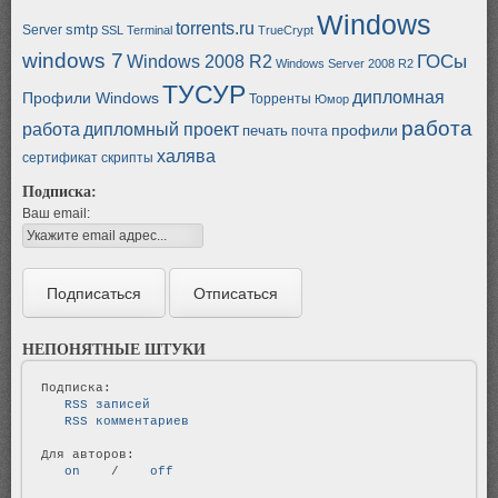
Windows
torrents.ru
smtp
Server
SSL
Terminal
TrueCrypt
windows 7
ГОСы
Windows 2008 R2
Windows Server 2008 R2
ТУСУР
дипломная
Профили Windows
Торренты
Юмор
работа
работа
дипломный проект
профили
печать
почта
халява
сертификат
скрипты
Подписка:
Ваш email:
НЕПОНЯТНЫЕ ШТУКИ
   RSS записей   
   RSS комментариев   
   on   
 / 
   off   