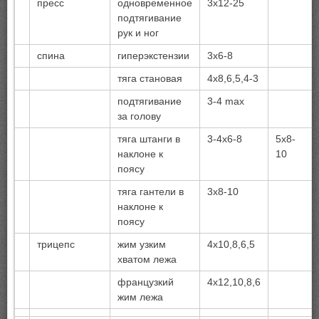
пресс
одновременное
3х12-25
подтягивание
рук и ног
спина
гиперэкстензии
3х6-8
тяга становая
4х8,6,5,4-3
подтягивание
3-4 max
за голову
тяга штанги в
3-4х6-8
5х8-
наклоне к
10
поясу
тяга гантели в
3х8-10
наклоне к
поясу
трицепс
жим узким
4х10,8,6,5
хватом лежа
французкий
4х12,10,8,6
жим лежа