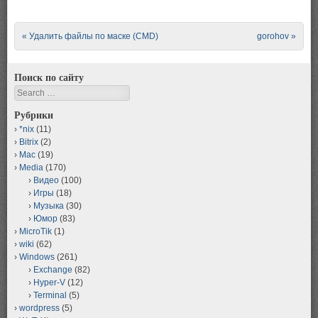
Post navigation
«
Удалить файлы по маске (CMD)
gorohov
»
Поиск по сайту
Search
Рубрики
*nix
(11)
Bitrix
(2)
Mac
(19)
Media
(170)
Видео
(100)
Игры
(18)
Музыка
(30)
Юмор
(83)
MicroTik
(1)
wiki
(62)
Windows
(261)
Exchange
(82)
Hyper-V
(12)
Terminal
(5)
wordpress
(5)