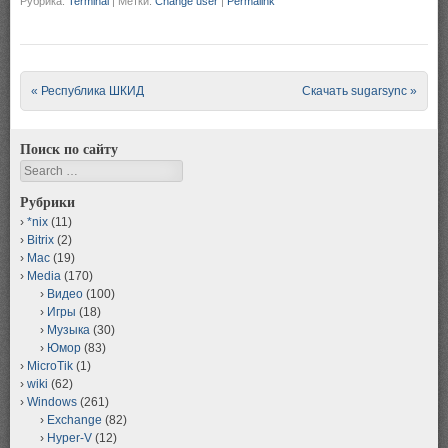
Рубрика:
Terminal
|
Метки:
Change user
|
Permalink
Post navigation
«
Республика ШКИД
Скачать sugarsync
»
Поиск по сайту
Search
Рубрики
*nix
(11)
Bitrix
(2)
Mac
(19)
Media
(170)
Видео
(100)
Игры
(18)
Музыка
(30)
Юмор
(83)
MicroTik
(1)
wiki
(62)
Windows
(261)
Exchange
(82)
Hyper-V
(12)