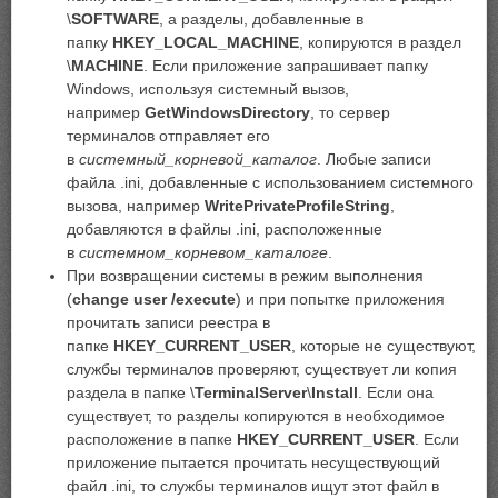
\
SOFTWARE
, а разделы, добавленные в
папку
HKEY_LOCAL_MACHINE
, копируются в раздел
\
MACHINE
. Если приложение запрашивает папку
Windows, используя системный вызов,
например
GetWindowsDirectory
, то сервер
терминалов отправляет его
в
системный_корневой_каталог
. Любые записи
файла .ini, добавленные с использованием системного
вызова, например
WritePrivateProfileString
,
добавляются в файлы .ini, расположенные
в
системном_корневом_каталоге
.
При возвращении системы в режим выполнения
(
change user
/execute
) и при попытке приложения
прочитать записи реестра в
папке
HKEY_CURRENT_USER
, которые не существуют,
службы терминалов проверяют, существует ли копия
раздела в папке \
TerminalServer
\
Install
. Если она
существует, то разделы копируются в необходимое
расположение в папке
HKEY_CURRENT_USER
. Если
приложение пытается прочитать несуществующий
файл .ini, то службы терминалов ищут этот файл в