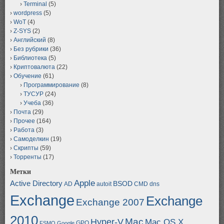
Terminal
(5)
wordpress
(5)
WoT
(4)
Z-SYS
(2)
Английский
(8)
Без рубрики
(36)
Библиотека
(5)
Криптовалюта
(22)
Обучение
(61)
Программирование
(8)
ТУСУР
(24)
Учеба
(36)
Почта
(29)
Прочее
(164)
Работа
(3)
Самоделкин
(19)
Скрипты
(59)
Торренты
(17)
Метки
Apple
Active Directory
BSOD
AD
autoit
CMD
dns
Exchange
Exchange
Exchange 2007
2010
Mac
Hyper-V
Mac OS X
GPO
FSMO
Google