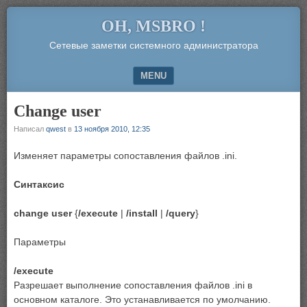
OH, MSBRO !
Сетевые заметки системного администратора
MENU
SKIP TO CONTENT
Change user
Написал
qwest
в
13 ноября 2010, 12:35
Изменяет параметры сопоставления файлов .ini.
Синтаксис
change user
{
/execute
|
/install
|
/query
}
Параметры
/execute
Разрешает выполнение сопоставления файлов .ini в
основном каталоге. Это устанавливается по умолчанию.