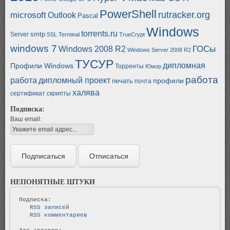
PowerShell
rutracker.org
microsoft
Outlook
Pascal
Windows
torrents.ru
smtp
Server
SSL
Terminal
TrueCrypt
windows 7
ГОСы
Windows 2008 R2
Windows Server 2008 R2
ТУСУР
дипломная
Профили Windows
Торренты
Юмор
работа
работа
дипломный проект
профили
печать
почта
халява
сертификат
скрипты
Подписка:
Ваш email:
НЕПОНЯТНЫЕ ШТУКИ
   RSS записей   
   RSS комментариев   