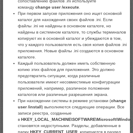
сопоставлению файлов .ini используйте
команду
change user
/execute
.
При первом запуске приложения оно ищет основной
каталог для нахождения своих файлов .ini. Если
файлы .ini не найдены в основном каталоге, но
найдены в системном каталоге, то службы терминалов
копируют их в основной каталог и убеждаются в том,
что у каждого пользователя есть своя копия файлов .ini
приложения. Новые файлы .ini создаются в основном
каталоге.
Каждый пользователь должен иметь собственную
копию этих файлов для приложения. Это должно
предотвратить ситуации, когда различные
пользователи имеют несовместимые конфигурации
приложений, например, различное положение
каталогов или различные разрешения экрана.
При нахождении системы в режиме установки (
change
user
/install
) выполняются следующие операции. Все
записи реестра, созданные
в
HKEY_LOCAL_MACHINE\SOFTWARE\Microsoft\Windows NT
становятся недоступными. Разделы, добавленные в
папку
HKEY_CURRENT_USER
, копируются в раздел