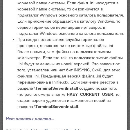
корневой папке системы. Если файл .ini находится в
корневой папке системы, то он копируется в
подкаталог \Windows основного каталога пользователя.
Если приложение обращается к каталогу Windows, то
сервер терминалов перенаправляет запрос в
подкаталог \Windows основного каталога пользователя.
При входе пользователя службы терминалов
проверяют, являются ли ее системные файлы .ini
более новыми, чем файлы на пользовательском
компьютере. Если это так, то пользовательские файлы
.ini будут заменены их новой версией. Это зависит от
того, установлен или нет бит INISYNC, 0x40, для этих
файлов .ini. Предыдущая версия файла .ini будет
переименована в Inifile.ctx. Если значение реестра в
разделе \
TerminalServer
\Install
создано позже того,
что расположено в папке
HKEY_CURRENT_USER
, то
старая версия удаляется и заменяется новой из
раздела \
TerminalServer
\
Install
.
Нет похожих постов...