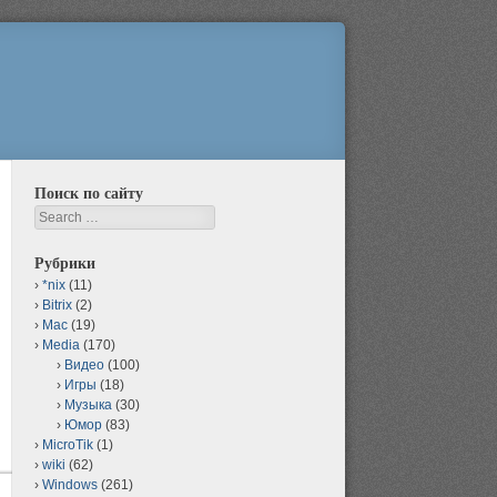
Поиск по сайту
Search
Рубрики
*nix
(11)
Bitrix
(2)
Mac
(19)
Media
(170)
Видео
(100)
Игры
(18)
Музыка
(30)
Юмор
(83)
MicroTik
(1)
wiki
(62)
Windows
(261)