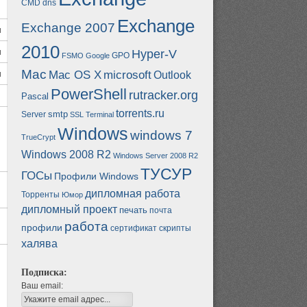
CMD
dns
Exchange
Exchange 2007
и
2010
и
Hyper-V
GPO
FSMO
Google
Mac
и
Mac OS X
microsoft
Outlook
PowerShell
rutracker.org
Pascal
torrents.ru
smtp
Server
SSL
Terminal
Windows
windows 7
TrueCrypt
Windows 2008 R2
Windows Server 2008 R2
ТУСУР
ГОСы
Профили Windows
дипломная работа
Торренты
Юмор
дипломный проект
печать
почта
работа
профили
сертификат
скрипты
халява
Подписка:
Ваш email: