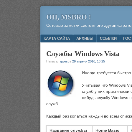
OH, MSBRO !
Сетевые заметки системного администрато
Menu
SKIP TO CONTENT
КАРТА САЙТА
АРХИВЫ
ССЫЛКИ
ГОС
Службы Windows Vista
Написал
qwest
в
29 апреля 2010, 16:25
Иногда требуется быстро 
Учитывая что Windows Vis
служб у них практически 
нибудь службу Windows п
служб.
Каждый раз копаться каждый во всем списк
Название службы
Home Basic