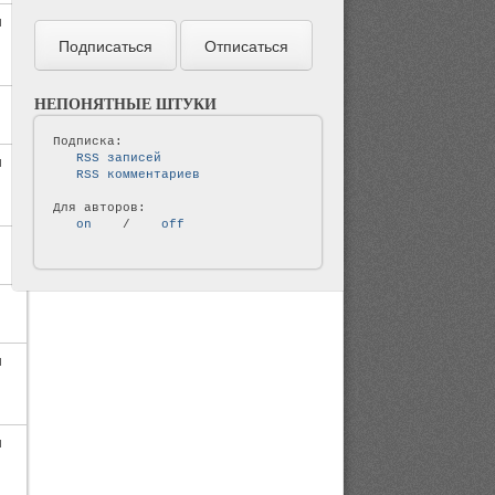
и
НЕПОНЯТНЫЕ ШТУКИ
   RSS записей   
и
   RSS комментариев   
   on   
 / 
   off   
и
и