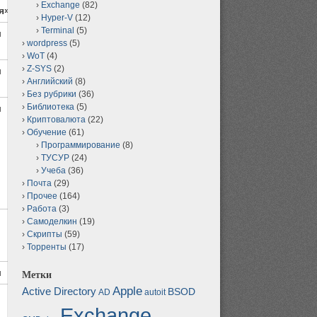
Exchange
(82)
я»
Hyper-V
(12)
Terminal
(5)
и
wordpress
(5)
WoT
(4)
Z-SYS
(2)
и
Английский
(8)
Без рубрики
(36)
Библиотека
(5)
и
Криптовалюта
(22)
Обучение
(61)
Программирование
(8)
ТУСУР
(24)
Учеба
(36)
Почта
(29)
Прочее
(164)
Работа
(3)
Самоделкин
(19)
Скрипты
(59)
Торренты
(17)
и
Метки
Apple
Active Directory
BSOD
AD
autoit
Exchange