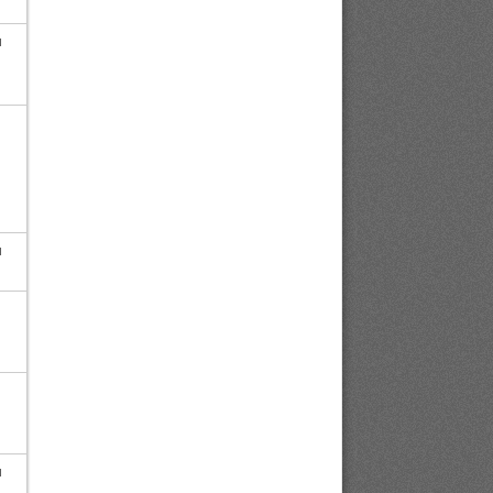
и
и
и