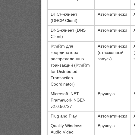
DHCP-клиент
Автоматически
(DHCP Client)
DNS-клиент (DNS
Автоматически
Client)
KtmRm для
Автоматически
координатора
(отложенный
распределенных
запуск)
транзакций (KtmRm
for Distributed
Transaction
Coordinator)
Microsoft .NET
Вручную
Framework NGEN
v2.0.50727
Plug and Play
Автоматически
Quality Windows
Вручную
Audio Video