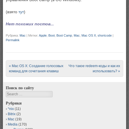
(взято
тут
)
Нет похожих постов...
Рубрика:
Mac
|
Метки:
Apple
,
Boot
,
Boot Camp
,
Mac
,
Mac OS X
,
shortcode
|
Permalink
Post navigation
«
Mac OS X: Создание голосовых
Что такое redeem-коды и как их
команд для сочетания клавиш
использовать?
»
Поиск по сайту
Search
Рубрики
*nix
(11)
Bitrix
(2)
Mac
(19)
Media
(170)