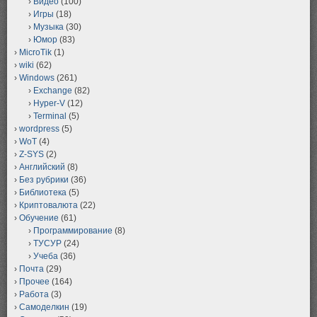
Видео
(100)
Игры
(18)
Музыка
(30)
Юмор
(83)
MicroTik
(1)
wiki
(62)
Windows
(261)
Exchange
(82)
Hyper-V
(12)
Terminal
(5)
wordpress
(5)
WoT
(4)
Z-SYS
(2)
Английский
(8)
Без рубрики
(36)
Библиотека
(5)
Криптовалюта
(22)
Обучение
(61)
Программирование
(8)
ТУСУР
(24)
Учеба
(36)
Почта
(29)
Прочее
(164)
Работа
(3)
Самоделкин
(19)