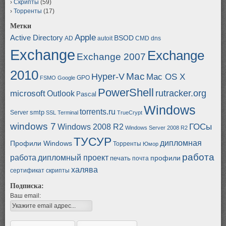
Скрипты
(59)
Торренты
(17)
Метки
Apple
Active Directory
BSOD
AD
autoit
CMD
dns
Exchange
Exchange
Exchange 2007
2010
Mac
Hyper-V
Mac OS X
GPO
FSMO
Google
PowerShell
rutracker.org
microsoft
Outlook
Pascal
Windows
torrents.ru
smtp
Server
SSL
Terminal
TrueCrypt
windows 7
ГОСы
Windows 2008 R2
Windows Server 2008 R2
ТУСУР
дипломная
Профили Windows
Торренты
Юмор
работа
работа
дипломный проект
профили
печать
почта
халява
сертификат
скрипты
Подписка:
Ваш email: