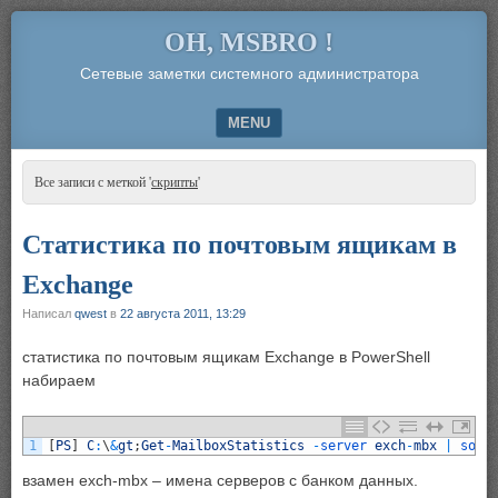
OH, MSBRO !
Сетевые заметки системного администратора
MENU
SKIP TO CONTENT
Все записи с меткой '
скрипты
'
Статистика по почтовым ящикам в
Exchange
Написал
qwest
в
22 августа 2011, 13:29
статистика по почтовым ящикам Exchange в PowerShell
набираем
1
[
PS
]
C
:
\
&
gt
;
Get
-
MailboxStatistics
-
server 
exch
-
mbx
|
sort
взамен exch-mbx – имена серверов с банком данных.