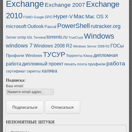
Exchange
Exchange
Exchange 2007
2010
Mac
Hyper-V
Mac OS X
GPO
FSMO
Google
PowerShell
rutracker.org
microsoft
Outlook
Pascal
Windows
torrents.ru
smtp
Server
SSL
Terminal
TrueCrypt
windows 7
ГОСы
Windows 2008 R2
Windows Server 2008 R2
ТУСУР
дипломная
Профили Windows
Торренты
Юмор
работа
работа
дипломный проект
профили
печать
почта
халява
сертификат
скрипты
Подписка:
Ваш email:
НЕПОНЯТНЫЕ ШТУКИ