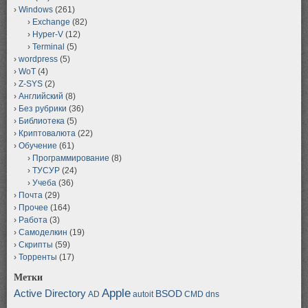
Windows
(261)
Exchange
(82)
Hyper-V
(12)
Terminal
(5)
wordpress
(5)
WoT
(4)
Z-SYS
(2)
Английский
(8)
Без рубрики
(36)
Библиотека
(5)
Криптовалюта
(22)
Обучение
(61)
Программирование
(8)
ТУСУР
(24)
Учеба
(36)
Почта
(29)
Прочее
(164)
Работа
(3)
Самоделкин
(19)
Скрипты
(59)
Торренты
(17)
Метки
Apple
Active Directory
BSOD
AD
autoit
CMD
dns