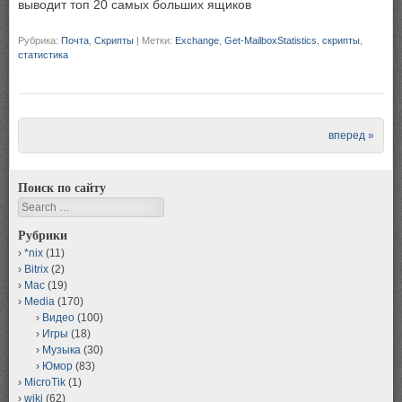
выводит топ 20 самых больших ящиков
Рубрика:
Почта
,
Скрипты
|
Метки:
Exchange
,
Get-MailboxStatistics
,
скрипты
,
статистика
Post navigation
вперед »
Поиск по сайту
Search
Рубрики
*nix
(11)
Bitrix
(2)
Mac
(19)
Media
(170)
Видео
(100)
Игры
(18)
Музыка
(30)
Юмор
(83)
MicroTik
(1)
wiki
(62)