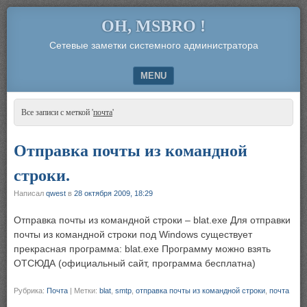
OH, MSBRO !
Сетевые заметки системного администратора
MENU
SKIP TO CONTENT
Все записи с меткой '
почта
'
Отправка почты из командной
строки.
Написал
qwest
в
28 октября 2009, 18:29
Отправка почты из командной строки – blat.exe Для отправки
почты из командной строки под Windows существует
прекрасная программа: blat.exe Программу можно взять
ОТСЮДА (официальный сайт, программа бесплатна)
Рубрика:
Почта
|
Метки:
blat
,
smtp
,
отправка почты из командной строки
,
почта