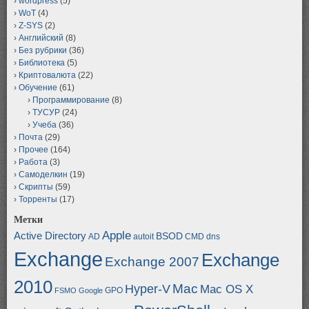
wordpress
(5)
WoT
(4)
Z-SYS
(2)
Английский
(8)
Без рубрики
(36)
Библиотека
(5)
Криптовалюта
(22)
Обучение
(61)
Программирование
(8)
ТУСУР
(24)
Учеба
(36)
Почта
(29)
Прочее
(164)
Работа
(3)
Самоделкин
(19)
Скрипты
(59)
Торренты
(17)
Метки
Apple
Active Directory
BSOD
AD
autoit
CMD
dns
Exchange
Exchange
Exchange 2007
2010
Mac
Hyper-V
Mac OS X
GPO
FSMO
Google