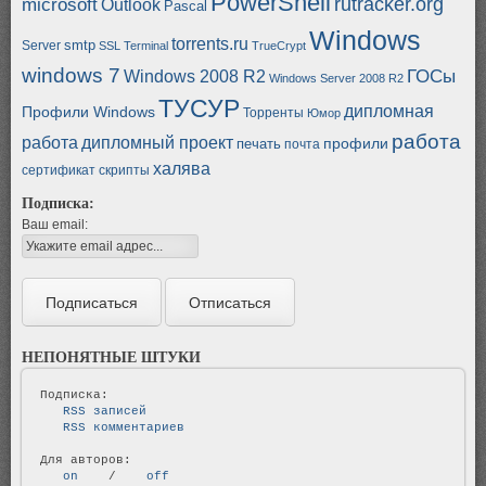
PowerShell
rutracker.org
microsoft
Outlook
Pascal
Windows
torrents.ru
smtp
Server
SSL
Terminal
TrueCrypt
windows 7
ГОСы
Windows 2008 R2
Windows Server 2008 R2
ТУСУР
дипломная
Профили Windows
Торренты
Юмор
работа
работа
дипломный проект
профили
печать
почта
халява
сертификат
скрипты
Подписка:
Ваш email:
НЕПОНЯТНЫЕ ШТУКИ
   RSS записей   
   RSS комментариев   
   on   
 / 
   off   