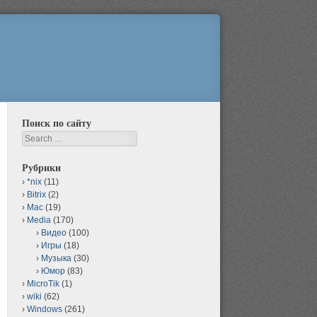
Поиск по сайту
Search
Рубрики
*nix
(11)
Bitrix
(2)
Mac
(19)
Media
(170)
Видео
(100)
Игры
(18)
Музыка
(30)
Юмор
(83)
MicroTik
(1)
wiki
(62)
Windows
(261)