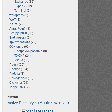
Exchange
(82)
Hyper-V
(12)
Terminal
(5)
wordpress
(5)
WoT
(4)
Z-SYS
(2)
Английский
(8)
Без рубрики
(36)
Библиотека
(5)
Криптовалюта
(22)
Обучение
(61)
Программирование
(8)
ТУСУР
(24)
Учеба
(36)
Почта
(29)
Прочее
(164)
Работа
(3)
Самоделкин
(19)
Скрипты
(59)
Торренты
(17)
Метки
Apple
Active Directory
BSOD
AD
autoit
Exchange