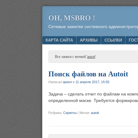
OH, MSBRO !
Сетевые заметки системного администрато
Menu
SKIP TO CONTENT
КАРТА САЙТА
АРХИВЫ
ССЫЛКИ
ГОС
Все записи с меткой '
autoit
'
Поиск файлов на Autoit
Написал
qwest
в
11 апреля 2017, 15:55
Задача – сделать отчет по файлам на ком
определенной маске. Требуется формирова
Рубрика:
Скрипты
|
Метки:
autoit