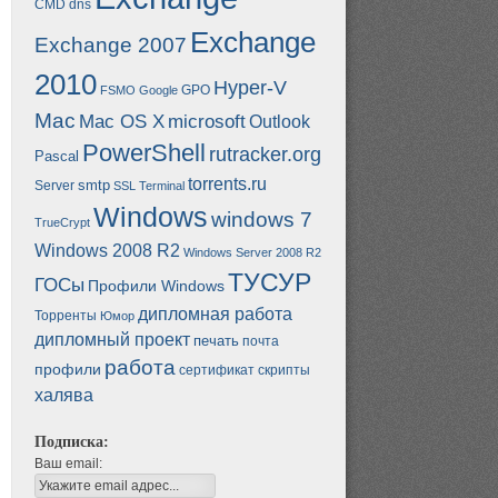
CMD
dns
Exchange
Exchange 2007
2010
Hyper-V
GPO
FSMO
Google
Mac
Mac OS X
microsoft
Outlook
PowerShell
rutracker.org
Pascal
torrents.ru
smtp
Server
SSL
Terminal
Windows
windows 7
TrueCrypt
Windows 2008 R2
Windows Server 2008 R2
ТУСУР
ГОСы
Профили Windows
дипломная работа
Торренты
Юмор
дипломный проект
печать
почта
работа
профили
сертификат
скрипты
халява
Подписка:
Ваш email: