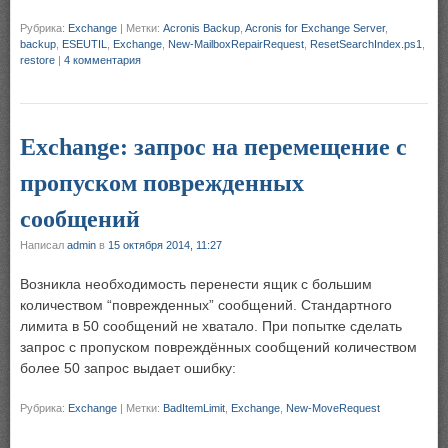
Рубрика:
Exchange
|
Метки:
Acronis Backup
,
Acronis for Exchange Server
,
backup
,
ESEUTIL
,
Exchange
,
New-MailboxRepairRequest
,
ResetSearchIndex.ps1
,
restore
|
4 комментария
Exchange: запрос на перемещение с
пропуском поврежденных
сообщений
Написал
admin
в
15 октября 2014, 11:27
Возникла необходимость перенести ящик с большим
количеством “поврежденных” сообщений. Стандартного
лимита в 50 сообщений не хватало. При попытке сделать
запрос с пропуском повреждённых сообщений количеством
более 50 запрос выдает ошибку:
Рубрика:
Exchange
|
Метки:
BadItemLimit
,
Exchange
,
New-MoveRequest