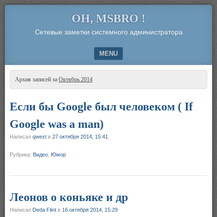
OH, MSBRO !
Сетевые заметки системного администратора
MENU
SKIP TO CONTENT
Архив записей за
Октябрь 2014
Если бы Google был человеком ( If
Google was a man)
Написал
qwest
в
27 октября 2014, 15:41
Рубрика:
Видео
,
Юмор
Леонов о коньяке и др
Написал
Deda Flint
в
16 октября 2014, 15:29