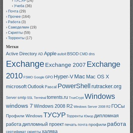
ТУСУР
(24)
Учеба
(36)
Почта
(29)
Прочее
(164)
Работа
(3)
Самоделкин
(19)
Скрипты
(59)
Торренты
(17)
Метки
Apple
Active Directory
BSOD
AD
autoit
CMD
dns
Exchange
Exchange
Exchange 2007
2010
Mac
Hyper-V
Mac OS X
GPO
FSMO
Google
PowerShell
rutracker.org
microsoft
Outlook
Pascal
Windows
torrents.ru
smtp
Server
SSL
Terminal
TrueCrypt
windows 7
ГОСы
Windows 2008 R2
Windows Server 2008 R2
ТУСУР
дипломная
Профили Windows
Торренты
Юмор
работа
работа
дипломный проект
профили
печать
почта
халява
сертификат
скрипты