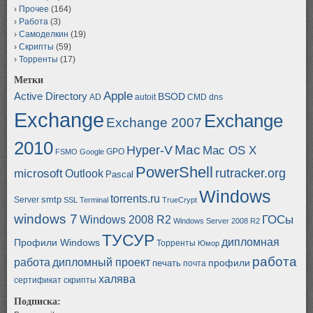
Прочее
(164)
Работа
(3)
Самоделкин
(19)
Скрипты
(59)
Торренты
(17)
Метки
Apple
Active Directory
BSOD
AD
autoit
CMD
dns
Exchange
Exchange
Exchange 2007
2010
Mac
Hyper-V
Mac OS X
GPO
FSMO
Google
PowerShell
rutracker.org
microsoft
Outlook
Pascal
Windows
torrents.ru
smtp
Server
SSL
Terminal
TrueCrypt
windows 7
ГОСы
Windows 2008 R2
Windows Server 2008 R2
ТУСУР
дипломная
Профили Windows
Торренты
Юмор
работа
работа
дипломный проект
профили
печать
почта
халява
сертификат
скрипты
Подписка: